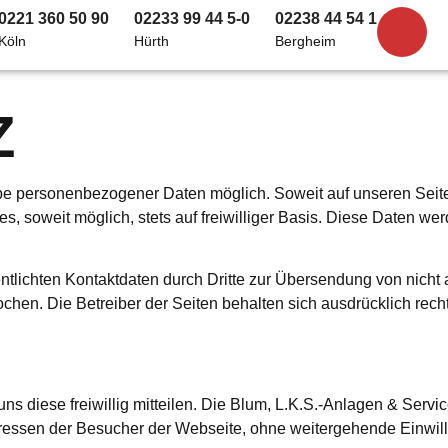
0221 360 50 90
02233 99 44 5-0
02238 44 54 1
Köln
Hürth
Bergheim
Z
abe personenbezogener Daten möglich. Soweit auf unseren Se
es, soweit möglich, stets auf freiwilliger Basis. Diese Daten w
tlichten Kontaktdaten durch Dritte zur Übersendung von nicht
ochen. Die Betreiber der Seiten behalten sich ausdrücklich rec
 diese freiwillig mitteilen. Die Blum, L.K.S.-Anlagen & Servi
ressen der Besucher der Webseite, ohne weitergehende Einwilli