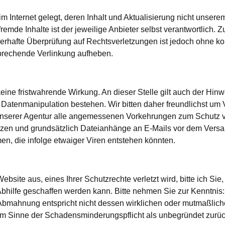
Internet gelegt, deren Inhalt und Aktualisierung nicht unserem E
mde Inhalte ist der jeweilige Anbieter selbst verantwortlich. Z
erhafte Überprüfung auf Rechtsverletzungen ist jedoch ohne ko
sprechende Verlinkung aufheben.
ine fristwahrende Wirkung. An dieser Stelle gilt auch der Hinw
Datenmanipulation bestehen. Wir bitten daher freundlichst um V
in unserer Agentur alle angemessenen Vorkehrungen zum Schutz v
etzen und grundsätzlich Dateianhänge an E-Mails vor dem Ver
en, die infolge etwaiger Viren entstehen könnten.
site aus, eines Ihrer Schutzrechte verletzt wird, bitte ich Sie
Abhilfe geschaffen werden kann. Bitte nehmen Sie zur Kenntnis
en Abmahnung entspricht nicht dessen wirklichen oder mutmaßli
im Sinne der Schadensminderungspflicht als unbegründet zurü