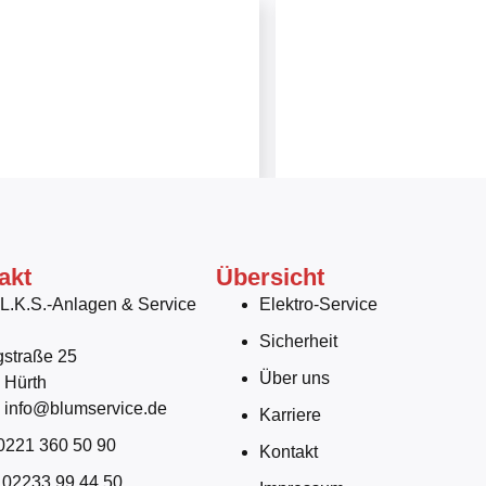
akt
Übersicht
 L.K.S.-Anlagen & Service
Elektro-Service
H
Sicherheit
gstraße 25
Über uns
 Hürth
: info@blumservice.de
Karriere
 0221 360 50 90
Kontakt
: 02233 99 44 50