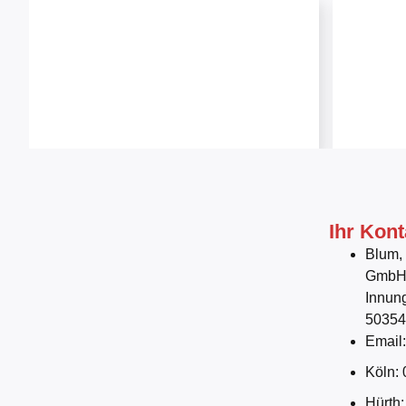
Ihr Kont
Blum,
Gmb
Innun
50354
Email
Köln:
Hürth